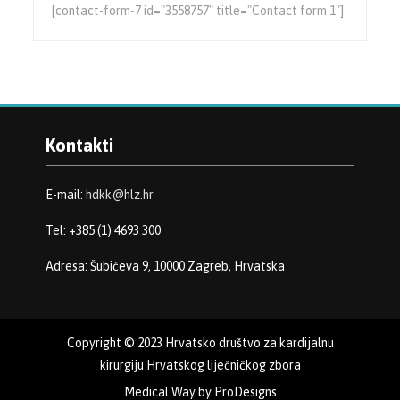
[contact-form-7 id="3558757" title="Contact form 1"]
Kontakti
E-mail:
hdkk@hlz.hr
Tel: +385 (1) 4693 300
Adresa: Šubićeva 9, 10000 Zagreb, Hrvatska
Copyright © 2023 Hrvatsko društvo za kardijalnu
kirurgiju Hrvatskog liječničkog zbora
Medical Way by
ProDesigns