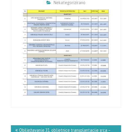
Nekategorizirano
Navigacija
objava
Obilježavanje 31. obljetnice transplantacije srca –