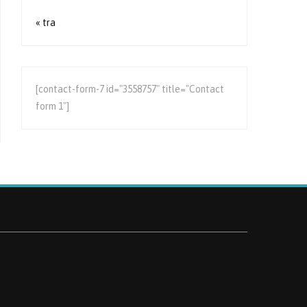
« tra
[contact-form-7 id="3558757" title="Contact
form 1"]