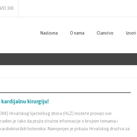
4693 300
Naslovna
O nama
Članstvo
Izvori
kardijalnu kirurgiju!
HDKK) Hrvatskog liječničkog zbora (HLZ) možete pronaći sve
zrađen je tako da pruža stručne informacije o brojnim temama i
 kardiokirurških bolesnika. Namijenjen je prikazu Hrvatskog društva za